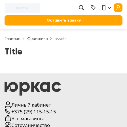
Фильтр
Назад
Оставить заявку
Цена, руб.
Главная
Франшиза
assets
от
до
Применить
Title
Сбросить фильтр
Назначение
В зал (гостиную)
117
В ванную
23
На кухню
Личный кабинет
18
+375 (29) 115-15-15
В детскую
Все магазины
22
Сотрудничество
В спальню