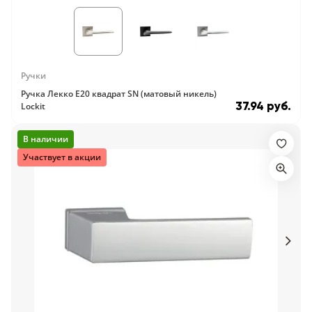
18
Черный
15
Ручки
Шоколад
Ручка Лекко E20 квадрат SN (матовый никель)
37.94 руб.
9
Lockit
Сливки
В наличии
21
Участвует в акции
Показать все 25 цветов