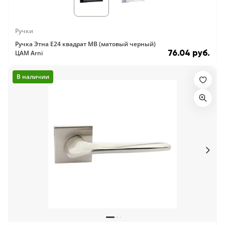
Серии
Atum Pro 21
Ручки
117
Ручка Этна E24 квадрат MB (матовый черный)
ART Lite
76.04 руб.
ЦАМ Arni
22
90U
В наличии
18
Показать все 25 серий
Цвет
Белый
117
Бежевый
23
Капучино