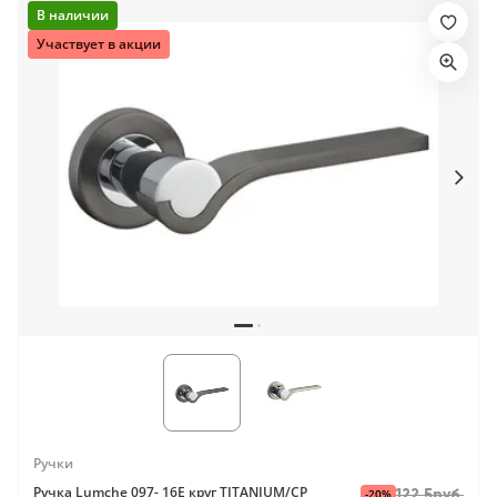
В наличии
Участвует в акции
Ручки
Ручка Lumche 097- 16E круг TITANIUM/CP
-20%
122.5руб.