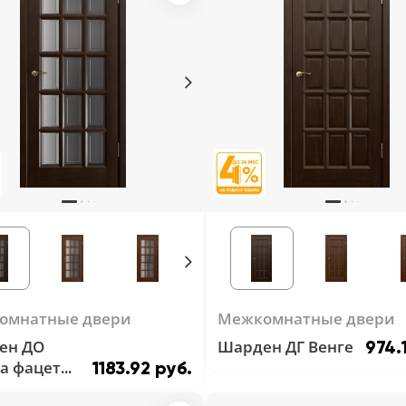
омнатные двери
Межкомнатные двери
ен ДО
Шарден ДГ Венге
974.
а фацет
1183.92 руб.