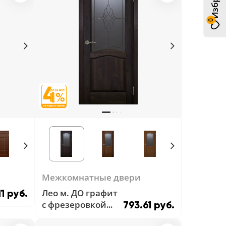
0
Межкомнатные двери
Лео м. ДО графит
11 руб.
с фрезеровкой
793.61 руб.
Венге