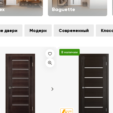
ex
Baguette
е двери
Модерн
Современный
Клас
В наличии