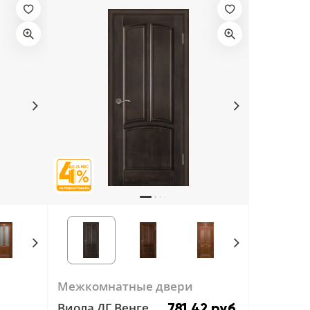
Межкомнатные двери
Виола ДГ Венге
781.42 руб.