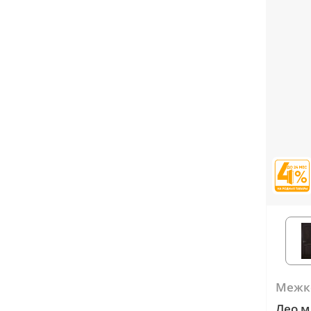
Межк
Лео м