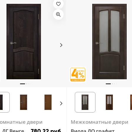
омнатные двери
Межкомнатные двери
. ДГ Венге
Виола ДО графит
780.22 руб.