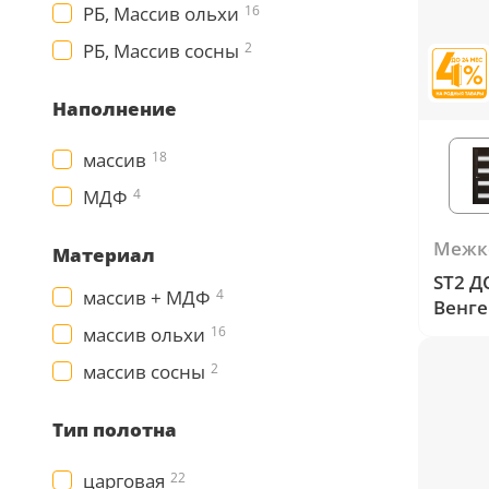
РБ, Массив ольхи
16
18
РБ, Массив сосны
2
Черный
15
Наполнение
Шоколад
массив
18
9
МДФ
4
Сливки
21
Межк
Материал
Показать все 25 цветов
ST2 Д
массив + МДФ
4
Венге
массив ольхи
16
массив сосны
2
Тип полотна
царговая
22