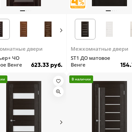
омнатные двери
Межкомнатные двери
ьер+ ЧО
ST1 ДО матовое
ое Венге
Венге
623.33 руб.
154.
чии
В наличии