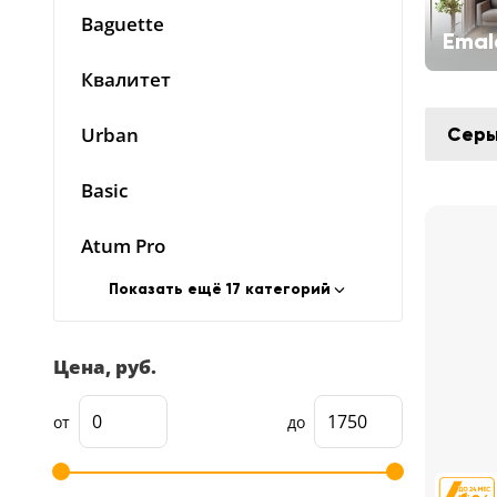
Baguette
5
Emal
Конструкция
Квалитет
Цаговые
Urban
Серы
117
Филенчатые
Basic
22
Каркасные
18
Atum Pro
Показать ещё 17 категорий
Материал
МДФ
117
Цена, руб.
Массив Ольхи
22
от
до
Массив сосны
18