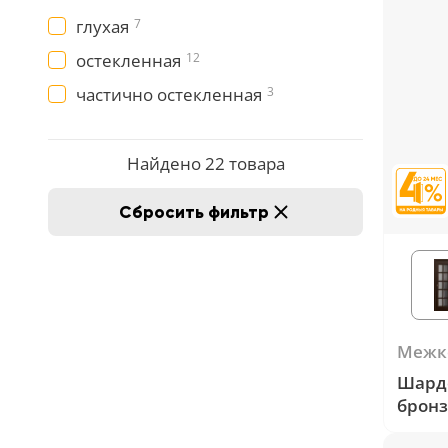
глухая
7
остекленная
12
частично остекленная
3
Найдено 22 товара
Сбросить фильтр
Межк
Шард
бронз
Венге