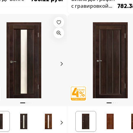
с гравировкой
782.3
Венге