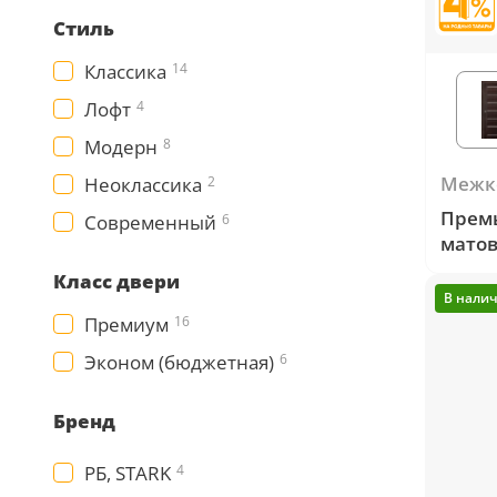
Серии
Стиль
Atum Pro 21
Классика
14
117
ART Lite
Лофт
4
22
Модерн
8
90U
18
Межк
Неоклассика
2
Показать все 25 серий
Прем
Современный
6
матов
Цвет
Класс двери
В нали
Премиум
16
Белый
Эконом (бюджетная)
6
117
Бежевый
Бренд
23
РБ, STARK
4
Капучино