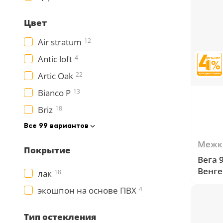
Цвет
Air stratum
12
Antic loft
4
Artic Oak
22
Bianco Р
13
Briz
18
Все 99 вариантов
Межк
Покрытие
Вега 
Венге
лак
18
экошпон на основе ПВХ
4
Тип остекления