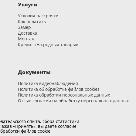
ренной заводом-изготовителем;
Услуги
емпературе ниже или выше установленных норм.
Условия рассрочки
Как оплатить
 и ORO&ORO — 12 месяцев
Замер
Доставка
Монтаж
орители, чистящие абразивные, кислотные и щелочные моющие
Кредит «На родныя тавары»
нии мягкой, слегка влажной тканью.
ийного случая?
Документы
плении гарантийного случая обратитесь к нам — мы рассмотрим
Политика видеонаблюдения
Политика об обработке файлов cookies
Политика обработки персональных данных
Отзыв согласия на обработку персональных данных
вательского опыта, сбора статистики
ажав «Принять», вы даете согласие
бработки файлов cookie
.