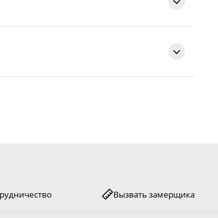
Античный орех
Универсальная
лак
арантия с момента подписания акта приема-передачи.
остекленная
Элегия-1 ДО
рудничество
Вызвать замерщика
 или третьими лицами;