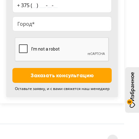
+ 375 (
__
)
___
-
__
-
__
Избранное
Заказать консультацию
Оставьте заявку, и с вами свяжется наш менеджер
0