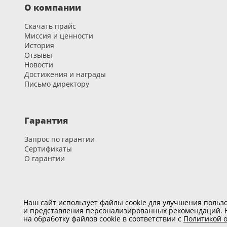
вызванные использованием фурнитуры, не предусмот
О компании
появившиеся вследствие эксплуатации дверей при т
Скачать прайс
Миссия и ценности
Гарантия на фурнитуру Lockit, Arni
История
Отзывы
Новости
Внимание!
Не используйте для чистки фурнитуры
раств
Достижения и награды
может повредить поверхность изделия.
Письмо директору
Правильный уход за фурнитурой
заключается в протира
Что делать при наступлении гарант
Гарантия
Гарантийный срок зафиксирован в договоре. При насту
Запрос по гарантии
Сертификаты
О гарантии
Карьера
Наш сайт использует файлы cookie для улучшения пользо
и представления персонализированных рекомендаций. Н
Вакансии
на обработку файлов cookie в соответствии с
Политикой о
Развитие и обучение