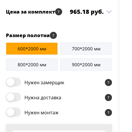
965.18 руб.
Цена за комплект
Элегия-1 ДО графит с
722.17 руб.
Размер полотна
грав. 800*2000
1 шт
Античный орех
600*2000 мм
700*2000 мм
Коробка Вилейка
137.98 руб.
2.5 шт
Античный орех
800*2000 мм
900*2000 мм
Наличник Вилейка
105.03 руб.
ПЛОСКИЙ т/скопич.
2.5 шт
Античный орех
Нужен замерщик
Нужна доставка
Нужен монтаж