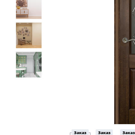
5
Конструкция
Цаговые
117
Филенчатые
22
Каркасные
18
Материал
МДФ
117
Массив Ольхи
22
Массив сосны
18
Заказ
Заказ
Заказ