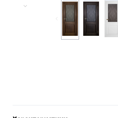
Серии
Atum Pro 21
117
ART Lite
22
90U
18
Показать все 25 серий
Цвет
Белый
117
Бежевый
23
Капучино