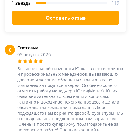
1 звезда
119
5
Оставить отзыв
Конструкция
Цаговые
117
Филенчатые
Светлана
С
22
05 августа 2026
Каркасные
18
Большое спасибо компании Юркас за его вежливых
и профессиональных менеджеров, вызвавающих
Материал
доверие и желание обращаться только в вашу
компанию за покупкой дверей. Особенно хочется
МДФ
отметить работу менеджера Юлии(Минск). Юлия
117
была внимательна ко всем нашим вопросам,
Массив Ольхи
тактично и доходчиво поясняла процесс и детали
обслуживания компании, помогла в выборе
22
Массив сосны
подходящего нам варианта дверей, фурнитуры! Мы
очень довольны предложенным нам вариантом.
18
Юленька просто супер! Хочу поблагодарить её за
прекрасную работу! Очень искренний и