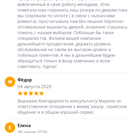
Серии
вовлечённый в свою работу менеджер. Юля
помогала нам сохранить наш резерв по дверям пока
Atum Pro 21
мы созревали по оплате ( в связи с ньюансами
ремонта), просчитывала нам без лишних переплат
117
ART Lite
оптимальные варианты дверей, искренне старалась
помочь с нашим выбором. Побольше бы таких
22
специалистов. Желаем вашей компании
90U
дальнейшего процветания, держать уровень
18
обслуживания на таком же высоком уровне и
побольше клиентов. А мы в дальнейшем будем
Показать все 25 серий
обращаться только в вашу компанию и всем
советовать. Удачи!
Цвет
Фёдор
Ф
04 августа 2026
Белый
117
Выражаю благодарность консультанту Марине за
ответственное отношение к моему заказу , приятное
Бежевый
общение и в общем хороший сервис
23
Елена
Е
Капучино
30 июля 2026