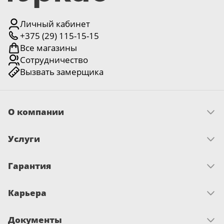
Личный кабинет
+375 (29) 115-15-15
Все магазины
Сотрудничество
Вызвать замерщика
О компании
Скачать прайс
Услуги
Миссия и ценности
История
Условия рассрочки
Отзывы
Гарантия
Как оплатить
Новости
Замер
Достижения и награды
Запрос по гарантии
Доставка
Письмо директору
Карьера
Сертификаты
Монтаж
О гарантии
Кредит «На родныя тавары»
Вакансии
Документы
Развитие и обучение