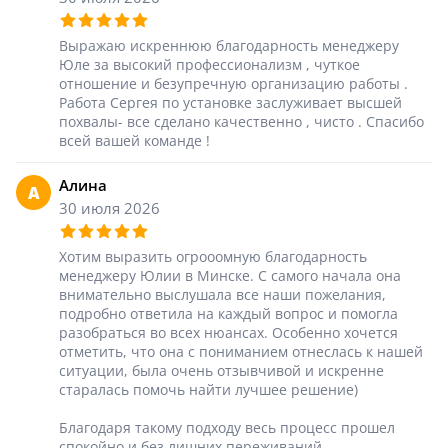
18
Выражаю искреннюю благодарность менеджеру
Черный
Юле за высокий профессионализм , чуткое
отношение и безупречную организацию работы .
15
Работа Сергея по установке заслуживает высшей
похвалы- все сделано качественно , чисто . Спасибо
Шоколад
всей вашей команде !
9
Алина
Сливки
А
30 июля 2026
21
Показать все 25 цветов
Хотим выразить огрооомную благодарность
менеджеру Юлии в Минске. С самого начала она
внимательно выслушала все наши пожелания,
подробно ответила на каждый вопрос и помогла
разобраться во всех нюансах. Особенно хочется
отметить, что она с пониманием отнеслась к нашей
ситуации, была очень отзывчивой и искренне
старалась помочь найти лучшее решение)
Благодаря такому подходу весь процесс прошел
спокойно и без лишних переживаний.