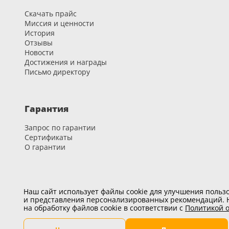
18
Скачать прайс
Миссия и ценности
Черный
История
Отзывы
15
Новости
Достижения и награды
Шоколад
Письмо директору
9
Сливки
Гарантия
21
Запрос по гарантии
Показать все 25 цветов
Сертификаты
О гарантии
Карьера
Наш сайт использует файлы cookie для улучшения пользо
и представления персонализированных рекомендаций. Н
Вакансии
на обработку файлов cookie в соответствии с
Политикой о
Развитие и обучение