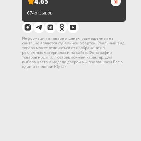
4.65
674
отзывов
Информация о товаре и ценах, размещённая на
сайте, не является публичной офертой. Реальный вид
товара может отличаться от изображения в
рекламных материалах и на сайте. Фотографии
товаров носят иллюстрационный характер. Для
выбора цвета и модели дверей мы приглашаем Вас в
один из салонов Юркас