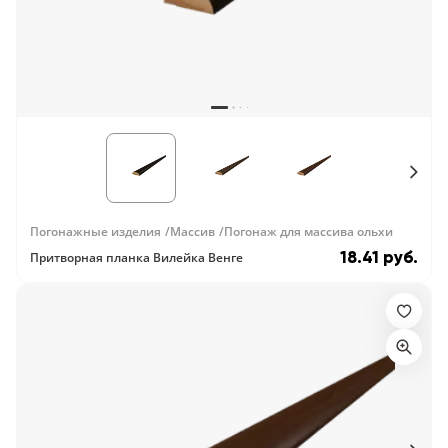
5
Конструкция
Цаговые
117
Филенчатые
22
Каркасные
18
Погонажные изделия
Массив
Погонаж для массива ольхи
18.41 руб.
Притворная планка Вилейка Венге
Материал
МДФ
117
Массив Ольхи
22
Массив сосны
18