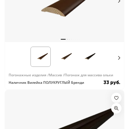
Серии
Atum Pro 21
117
ART Lite
22
90U
18
Показать все 25 серий
Цвет
Погонажные изделия
Массив
Погонаж для массива ольхи
33 руб.
Наличник Вилейка ПОЛУКРУГЛЫЙ Бренди
Белый
117
Бежевый
23
Капучино