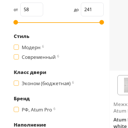
5
от
до
Конструкция
Цаговые
Стиль
117
Филенчатые
Модерн
6
22
Каркасные
Современный
6
18
Класс двери
Материал
Эконом (бюджетная)
6
МДФ
117
Бренд
Массив Ольхи
Межк
22
РФ, Atum Pro
6
Массив сосны
Atum 
18
Atum 
Наполнение
white