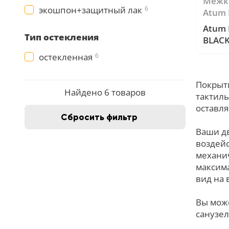
Межк
экошпон+защитный лак
6
18
Atum 
Atum 
Черный
Тип остекления
BLACK
15
Artic 
остекленная
6
Шоколад
9
Покрыти
Найдено 6 товаров
тактиль
Сливки
оставля
21
Сбросить фильтр
Показать все 25 цветов
Ваши дв
воздейс
механи
максим
вид на 
Вы мож
санузел