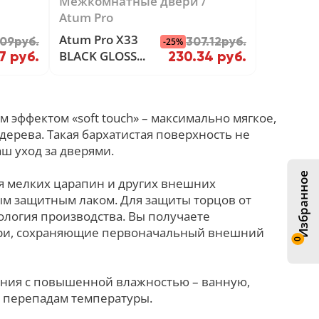
Межкомнатные двери
Atum Pro
Atum Pro Х33
.09руб.
307.12руб.
-25%
BLACK GLOSS
7 руб.
230.34 руб.
Artic Oak
 эффектом «soft touch» – максимально мягкое,
ерева. Такая бархатистая поверхность не
аш уход за дверями.
Избранное
я мелких царапин и других внешних
ым защитным лаком. Для защиты торцов от
логия производства. Вы получаете
ери, сохраняющие первоначальный внешний
0
ения с повышенной влажностью – ванную,
и перепадам температуры.