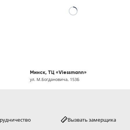
Минск, ТЦ «Viessmann»
Мин
ул. М.Богдановича, 153Б
ул. 
рудничество
Вызвать замерщика