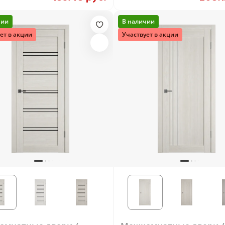
 White
Artic Oak
чии
В наличии
ет в акции
Участвует в акции