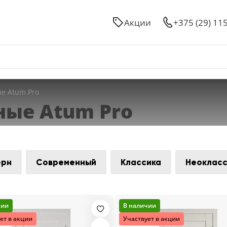
Акции
+375 (29) 11
е Atum Pro
ые Atum Pro
ерн
Современный
Классика
Неокласс
чии
В наличии
ет в акции
Участвует в акции