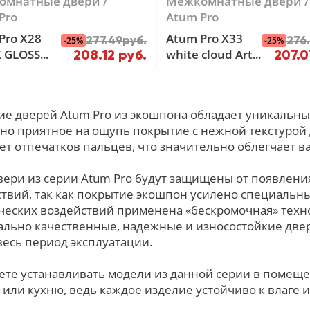
омнатные двери
Межкомнатные двери
Pro
Atum Pro
Pro Х28
Atum Pro Х33
277.49руб.
276
-25%
-25%
 GLOSS
white cloud Artic
208.12 руб.
207.0
Oak
Oak
е дверей Atum Pro из экошпона обладает уникальным
но приятное на ощупь покрытие с нежной текстурой д
ет отпечатков пальцев, что значительно облегчает в
ери из серии Atum Pro будут защищены от появлени
твий, так как покрытие экошпон усилено специальн
ческих воздействий применена «бескромочная» техно
ально качественные, надежные и износостойкие дв
весь период эксплуатации.
ете устанавливать модели из данной серии в помещ
 или кухню, ведь каждое изделие устойчиво к влаге 