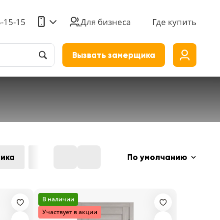
5-15-15
Для бизнеса
Где купить
Вызвать замерщика
до
ика
Скандинавский
Лофт
По умолчанию
В наличии
Участвует в акции