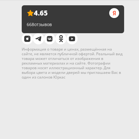
4.65
668
отзывов
Информация о товаре и ценах, размещённая на
сайте, не является публичной офертой. Реальный вид
товара может отличаться от изображения в
рекламных материалах и на сайте. Фотографии
товаров носят иллюстрационный характер. Для
выбора цвета и модели дверей мы приглашаем Вас в
один из салонов Юркас