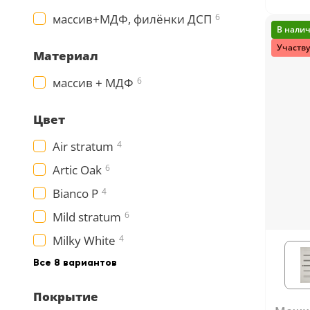
Серии
Milky
массив+МДФ, филёнки ДСП
6
В нали
Atum Pro 21
Участву
117
Материал
ART Lite
массив + МДФ
6
22
90U
18
Цвет
Показать все 25 серий
Air stratum
4
Artic Oak
6
Цвет
Bianco Р
4
Белый
Mild stratum
6
117
Milky White
4
Бежевый
Все 8 вариантов
23
Покрытие
Капучино