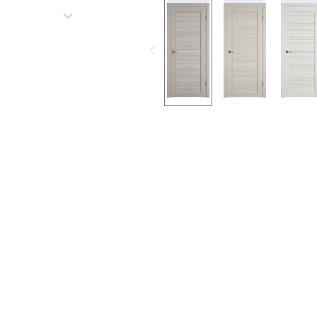
Серии
Atum Pro 21
117
ART Lite
22
90U
18
Показать все 25 серий
Цвет
Белый
117
Бежевый
23
Капучино