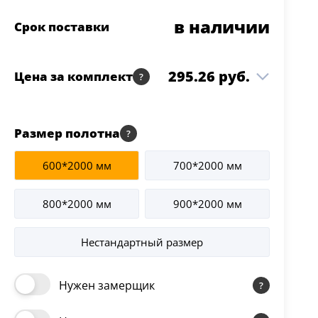
в наличии
Срок поставки
295.26 руб.
Цена за комплект
Atum Pro Х28 white
185.48 руб.
Размер полотна
cloud 800*2000 Stone
1 шт
Oak
600*2000 мм
700*2000 мм
Коробка Atum Pro
73.63 руб.
Modern т/скопич.
2.5 шт
Stone Oak
800*2000 мм
900*2000 мм
Наличник Atum Pro т/
36.15 руб.
2.5 шт
скопич. Stone Oak
Нестандартный размер
Нужен замерщик