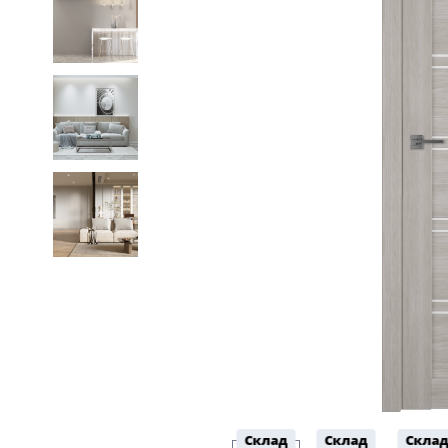
5
Конструкция
Цаговые
117
Филенчатые
22
Каркасные
18
Материал
МДФ
117
Массив Ольхи
22
Массив сосны
18
Склад
Склад
Скла