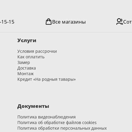
атации;
равильной эксплуатацией и транспортировкой.
-15-15
Все магазины
Сот
атации, монтажа, ремонта или изменения изделия покупателем
ренной заводом-изготовителем;
Услуги
емпературе ниже или выше установленных норм.
Условия рассрочки
Как оплатить
 и ORO&ORO — 12 месяцев
Замер
Доставка
Монтаж
орители, чистящие абразивные, кислотные и щелочные моющие
Кредит «На родныя тавары»
нии мягкой, слегка влажной тканью.
ийного случая?
Документы
плении гарантийного случая обратитесь к нам — мы рассмотрим
Политика видеонаблюдения
Политика об обработке файлов cookies
Политика обработки персональных данных