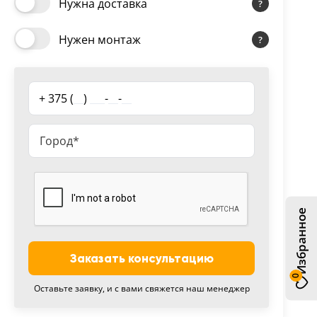
Нужна доставка
Нужен монтаж
+ 375 (
__
)
___
-
__
-
__
Избранное
Заказать консультацию
0
Оставьте заявку, и с вами свяжется наш менеджер