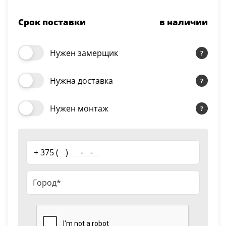
Серии
Срок поставки
в наличии
Atum Pro 21
117
ART Lite
Нужен замерщик
22
90U
Нужна доставка
18
Показать все 25 серий
Нужен монтаж
Цвет
+ 375 (
__
)
___
-
__
-
__
Белый
117
Бежевый
23
Капучино