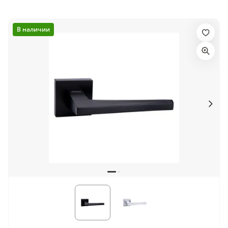
5
В наличии
Конструкция
Цаговые
117
Филенчатые
22
Каркасные
18
Материал
МДФ
117
Массив Ольхи
22
Массив сосны
18