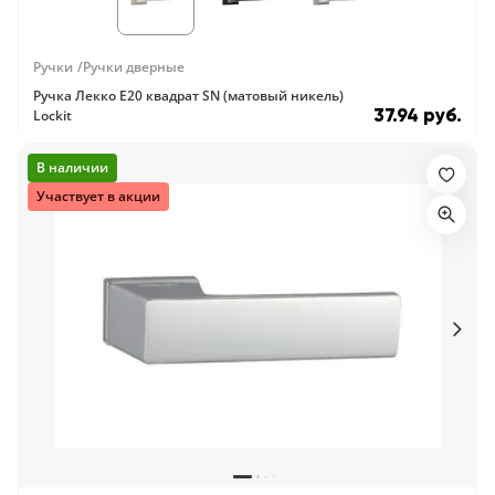
18
Черный
Ручки
Ручки дверные
15
Ручка Лекко E20 квадрат SN (матовый никель)
37.94 руб.
Lockit
Шоколад
В наличии
9
Участвует в акции
Сливки
21
Показать все 25 цветов