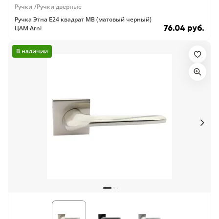
Серии
Ручки
Ручки дверные
Ручка Этна E24 квадрат MB (матовый черный)
Atum Pro 21
76.04 руб.
ЦАМ Arni
117
ART Lite
В наличии
22
90U
18
Показать все 25 серий
Цвет
Белый
117
Бежевый
23
Капучино