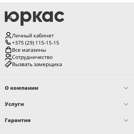
Личный кабинет
+375 (29) 115-15-15
Все магазины
Сотрудничество
Вызвать замерщика
О компании
Скачать прайс
Услуги
Миссия и ценности
История
Условия рассрочки
Отзывы
Гарантия
Как оплатить
Новости
Замер
Достижения и награды
Запрос по гарантии
Доставка
Письмо директору