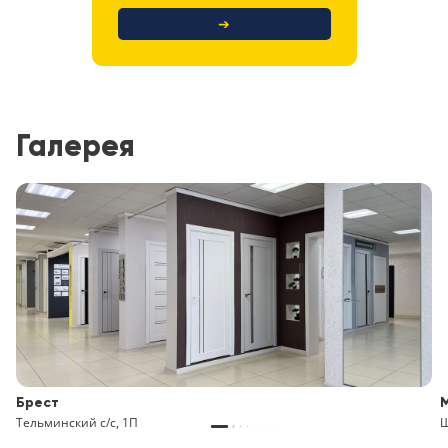
➔
Галерея
Брест
Тельминский с/с, 1П
Щ