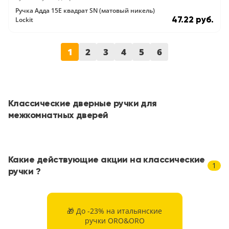
Ручка Адда 15E квадрат SN (матовый никель)
47.22 руб.
Lockit
1
2
3
4
5
6
Классические дверные ручки для
межкомнатных дверей
Какие действующие акции на классические
1
ручки ?
🎁 До -23% на итальянские
ручки ORO&ORO