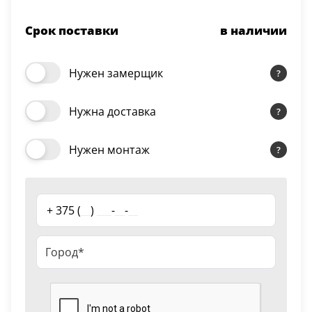
Серии
Срок поставки
в наличии
Atum Pro 21
117
ART Lite
Нужен замерщик
22
90U
Нужна доставка
18
Показать все 25 серий
Нужен монтаж
Цвет
+ 375 (
__
)
___
-
__
-
__
Белый
117
Бежевый
23
Капучино