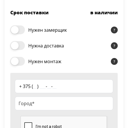
Серии
Срок поставки
в наличии
Atum Pro 21
117
ART Lite
Нужен замерщик
22
90U
Нужна доставка
18
Показать все 25 серий
Нужен монтаж
Цвет
+ 375 (
__
)
___
-
__
-
__
Белый
117
Бежевый
23
Капучино