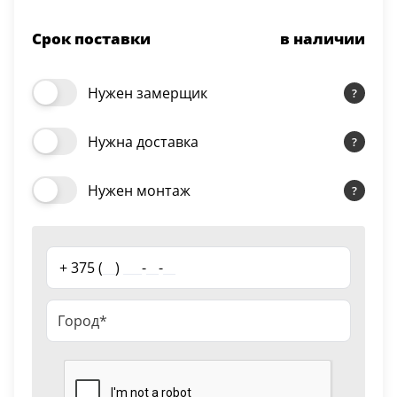
Серии
Срок поставки
в наличии
Atum Pro 21
117
ART Lite
Нужен замерщик
22
90U
Нужна доставка
18
Показать все 25 серий
Нужен монтаж
Цвет
+ 375 (
__
)
___
-
__
-
__
Белый
117
Бежевый
23
Капучино