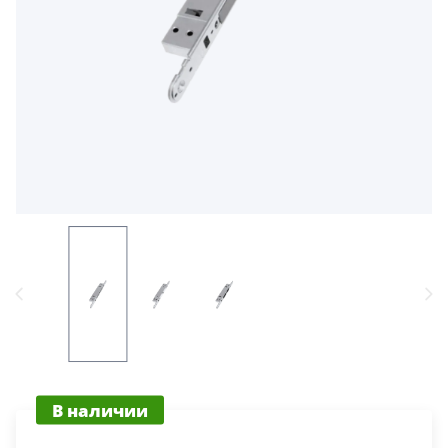
5
Конструкция
Цаговые
117
Филенчатые
22
Каркасные
18
Материал
МДФ
117
Массив Ольхи
22
Массив сосны
В наличии
18