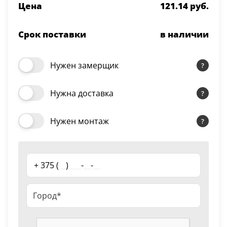
Цена
121.14 руб.
Серии
Atum Pro 21
Срок поставки
в наличии
117
ART Lite
22
Нужен замерщик
90U
18
Нужна доставка
Показать все 25 серий
Нужен монтаж
Цвет
Белый
+ 375 (
__
)
___
-
__
-
__
117
Бежевый
23
Капучино