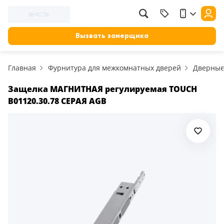
Фильтр
Назад
Вызвать замерщика
Цена, руб.
Главная
Фурнитура для межкомнатных дверей
Дверные
от
до
Применить
Защелка МАГНИТНАЯ регулируемая TOUCH
B01120.30.78 СЕРАЯ AGB
Сбросить фильтр
Назначение
В зал (гостиную)
117
В ванную
23
На кухню
18
В детскую
22
В спальню