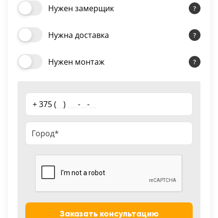
Нужен замерщик
18
Черный
Нужна доставка
15
Шоколад
Нужен монтаж
9
Сливки
+ 375 (
__
)
___
-
__
-
__
21
Показать все 25 цветов
Заказать консультацию