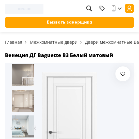
Фильтр
Назад
Вызвать замерщика
Цена, руб.
Главная
Межкомнатные двери
Двери межкомнатные Ba
от
до
Применить
Венеция ДГ Baguette B3 Белый матовый
Сбросить фильтр
Назначение
В зал (гостиную)
117
В ванную
23
На кухню
18
В детскую
22
В спальню