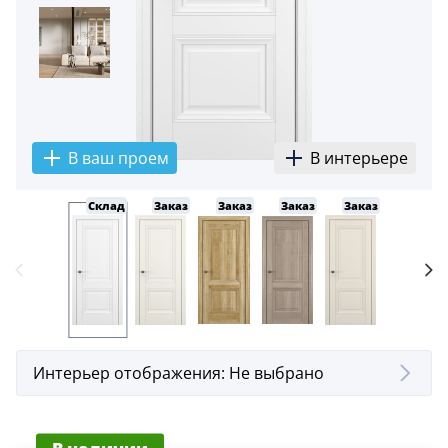
5
Конструкция
Цаговые
117
Филенчатые
В ваш проем
В интерьере
22
Каркасные
Склад
Заказ
Заказ
Заказ
Заказ
Заказ
18
Материал
МДФ
117
Массив Ольхи
22
Интерьер отображения:
Не выбрано
Массив сосны
18
В наличии