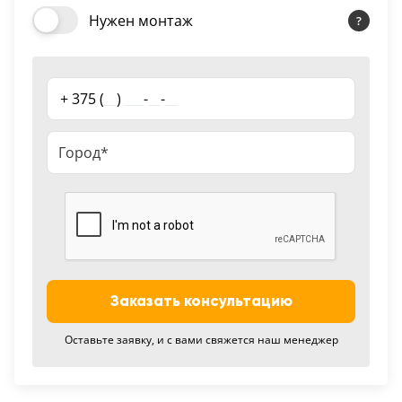
18
Нужен монтаж
Черный
15
+ 375 (
__
)
___
-
__
-
__
Шоколад
9
Сливки
21
Показать все 25 цветов
Заказать консультацию
Оставьте заявку, и с вами свяжется наш менеджер