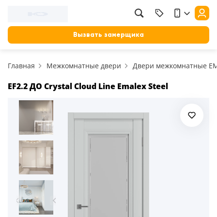
Фильтр
Назад
Вызвать замерщика
Цена, руб.
Главная
Межкомнатные двери
Двери межкомнатные E
от
до
Применить
EF2.2 ДО Crystal Cloud Line Emalex Steel
Сбросить фильтр
Назначение
В зал (гостиную)
117
В ванную
23
На кухню
18
В детскую
22
В спальню