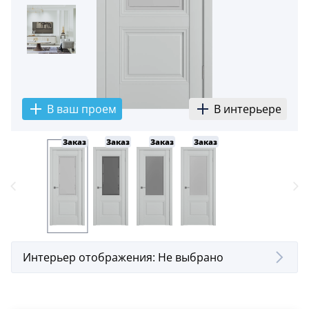
5
Конструкция
Цаговые
117
Филенчатые
В ваш проем
В интерьере
22
Каркасные
Заказ
Заказ
Заказ
Заказ
18
Материал
МДФ
117
Массив Ольхи
22
Интерьер отображения:
Не выбрано
Массив сосны
18