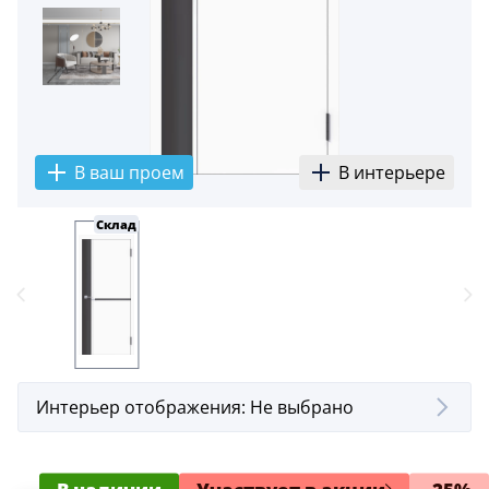
5
Конструкция
Цаговые
117
Филенчатые
В ваш проем
В интерьере
22
Каркасные
Склад
18
Материал
МДФ
117
Массив Ольхи
22
Интерьер отображения:
Не выбрано
Массив сосны
18
В наличии
Участвует в акции
-25%