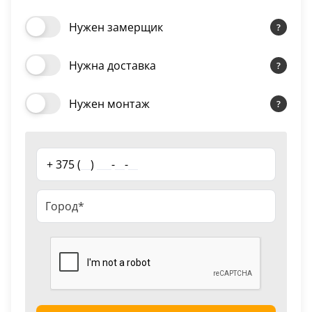
скоп. White 8*70*2200
18
Нужен замерщик
Черный
15
Нужна доставка
Шоколад
Нужен монтаж
9
Сливки
21
+ 375 (
__
)
___
-
__
-
__
Показать все 25 цветов