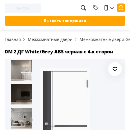
Фильтр
Назад
Вызвать замерщика
Цена, руб.
Главная
Межкомнатные двери
Межкомнатные двери Ge
от
до
Применить
DM 2 ДГ White/Grey ABS черная с 4-х сторон
Сбросить фильтр
Назначение
В зал (гостиную)
117
В ванную
23
На кухню
18
В детскую
22
В спальню