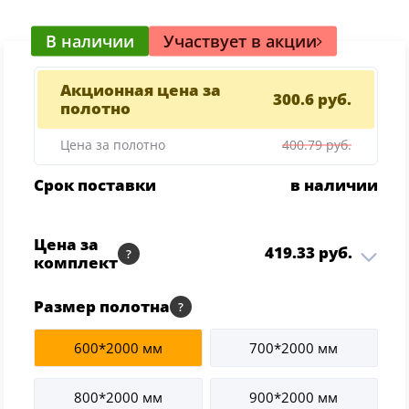
Серии
В наличии
Участвует в акции
Atum Pro 21
117
ART Lite
Акционная цена за
300.6 руб.
полотно
22
90U
Цена за полотно
400.79 руб.
18
Показать все 25 серий
Срок поставки
в наличии
Цвет
Цена за
419.33 руб.
комплект
Белый
KM 1 ДГ 800*2000 Айс ABS
Размер полотна
117
300.60 руб.
черная с 4-х сторон
1 шт
молдинг Черный
Бежевый
600*2000 мм
700*2000 мм
23
Коробка Geometrica т/
76.85 руб.
2.5 шт
скопич. Айс 26*80*2070
800*2000 мм
900*2000 мм
Капучино