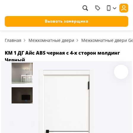
Фильтр
Назад
Вызвать замерщика
Цена, руб.
Главная
Межкомнатные двери
Межкомнатные двери Ge
от
до
Применить
KM 1 ДГ Айс ABS черная с 4-х сторон молдинг
Черный
Сбросить фильтр
Назначение
В зал (гостиную)
117
В ванную
23
На кухню
18
В детскую
22
В спальню