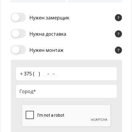
Наличник Geometrica т/
18
41.88 руб.
2.5 шт
скоп. Айс 8*70*2150
Нужен замерщик
Черный
15
Нужна доставка
Шоколад
9
Нужен монтаж
Сливки
21
+ 375 (
__
)
___
-
__
-
__
Показать все 25 цветов