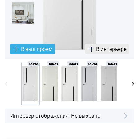
5
Конструкция
Цаговые
117
Филенчатые
В ваш проем
В интерьере
22
Каркасные
Заказ
Заказ
Заказ
Заказ
Заказ
Заказ
18
Материал
МДФ
117
Массив Ольхи
22
Интерьер отображения:
Не выбрано
Массив сосны
18