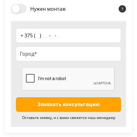
18
Нужен монтаж
Черный
15
+ 375 (
__
)
___
-
__
-
__
Шоколад
9
Сливки
21
Показать все 25 цветов
Заказать консультацию
Оставьте заявку, и с вами свяжется наш менеджер