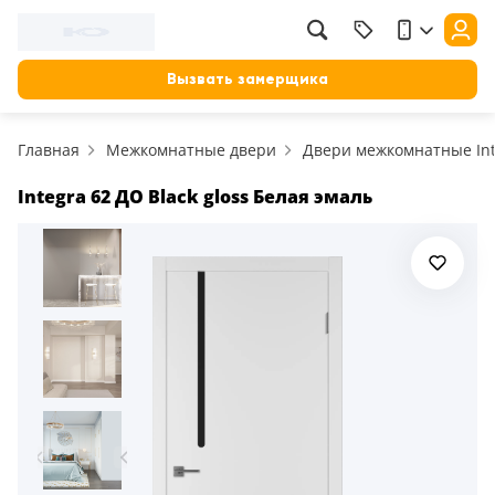
Фильтр
Назад
Вызвать замерщика
Цена, руб.
Главная
Межкомнатные двери
Двери межкомнатные Int
от
до
Применить
Integra 62 ДО Black gloss Белая эмаль
Сбросить фильтр
Назначение
В зал (гостиную)
117
В ванную
23
На кухню
18
В детскую
22
В спальню