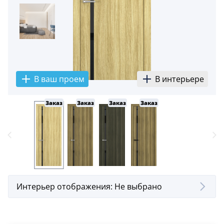
5
Конструкция
Цаговые
117
Филенчатые
В ваш проем
В интерьере
22
Каркасные
Заказ
Заказ
Заказ
Заказ
18
Материал
МДФ
117
Массив Ольхи
22
Интерьер отображения:
Не выбрано
Массив сосны
18