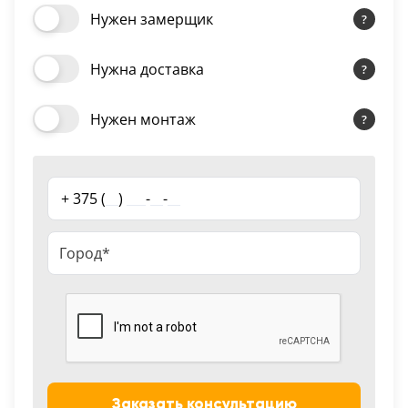
натуральный
Нужен замерщик
18
Черный
Нужна доставка
15
Шоколад
Нужен монтаж
9
Сливки
+ 375 (
__
)
___
-
__
-
__
21
Показать все 25 цветов
Заказать консультацию