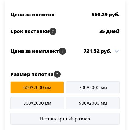
Серии
Цена за полотно
560.29 руб.
Atum Pro 21
117
ART Lite
Срок поставки
35
дней
22
90U
18
Цена за комплект
721.52 руб.
Показать все 25 серий
Модель №16 ДО 800*2000
560.29 руб.
1 шт
Цвет
Темный лак
Размер полотна
Коробка ПМЦ с уплотн.
106.60 руб.
2.5 шт
600*2000 мм
700*2000 мм
Темный лак
Белый
117
Наличник ПМЦ Темный
54.63 руб.
800*2000 мм
900*2000 мм
2.5 шт
лак
Бежевый
23
Нестандартный размер
Капучино