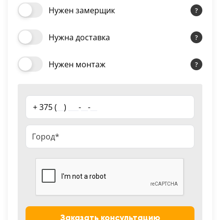
Нужен замерщик
18
Черный
Нужна доставка
15
Шоколад
Нужен монтаж
9
Сливки
+ 375 (
__
)
___
-
__
-
__
21
Показать все 25 цветов
Заказать консультацию