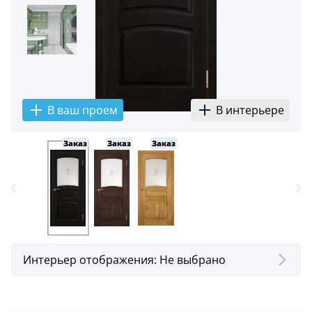
5
Конструкция
Цаговые
117
Филенчатые
В ваш проем
В интерьере
22
Каркасные
Заказ
Заказ
Заказ
18
Материал
МДФ
117
Массив Ольхи
22
Интерьер отображения:
Не выбрано
Массив сосны
18