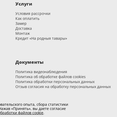
ренной заводом-изготовителем;
Услуги
емпературе ниже или выше установленных норм.
Условия рассрочки
Как оплатить
 и ORO&ORO — 12 месяцев
Замер
Доставка
Монтаж
орители, чистящие абразивные, кислотные и щелочные моющие
Кредит «На родныя тавары»
нии мягкой, слегка влажной тканью.
ийного случая?
Документы
плении гарантийного случая обратитесь к нам — мы рассмотрим
Политика видеонаблюдения
Политика об обработке файлов cookies
Политика обработки персональных данных
Отзыв согласия на обработку персональных данных
вательского опыта, сбора статистики
ажав «Принять», вы даете согласие
бработки файлов cookie
.