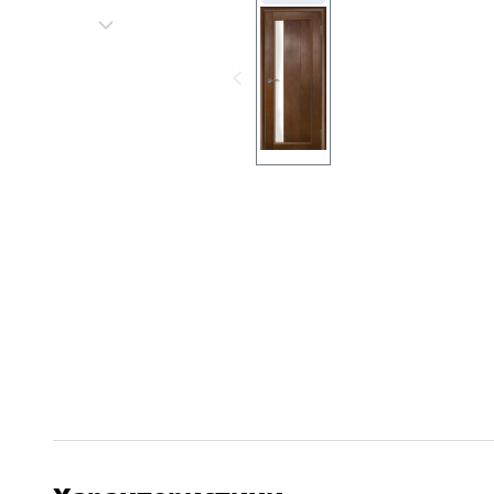
Серии
Atum Pro 21
117
ART Lite
22
90U
18
Показать все 25 серий
Цвет
Белый
117
Бежевый
23
Капучино