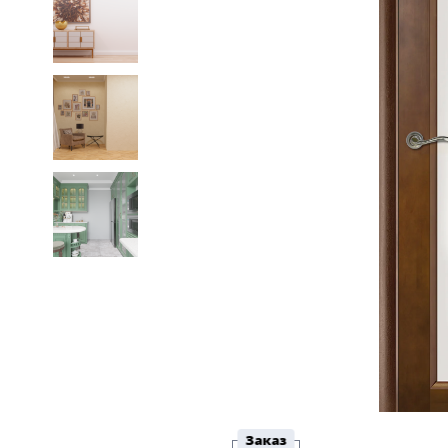
5
Конструкция
Цаговые
117
Филенчатые
22
Каркасные
18
Материал
МДФ
117
Массив Ольхи
22
Массив сосны
18
Заказ