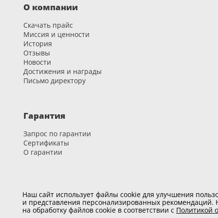
вызванные использованием фурнитуры, не предусмот
О компании
появившиеся вследствие эксплуатации дверей при т
Скачать прайс
Миссия и ценности
Гарантия на фурнитуру Lockit, Arni
История
Отзывы
Новости
Внимание!
Не используйте для чистки фурнитуры
раств
Достижения и награды
может повредить поверхность изделия.
Письмо директору
Правильный уход за фурнитурой
заключается в протира
Что делать при наступлении гарант
Гарантия
Гарантийный срок зафиксирован в договоре. При насту
Запрос по гарантии
Сертификаты
О гарантии
Карьера
Наш сайт использует файлы cookie для улучшения пользо
и представления персонализированных рекомендаций. Н
Вакансии
на обработку файлов cookie в соответствии с
Политикой о
Развитие и обучение