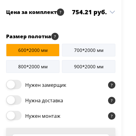
754.21 руб.
Цена за комплект
Вега 6 ЧО матовое
559.06 руб.
1 шт
Размер полотна
800*2000 Темный орех
Коробка Вилейка
127.25 руб.
600*2000 мм
700*2000 мм
2.5 шт
Темный орех
Наличник Вилейка
800*2000 мм
900*2000 мм
67.90 руб.
ПЛОСКИЙ Темный
2.5 шт
орех
Нужен замерщик
Нужна доставка
Нужен монтаж