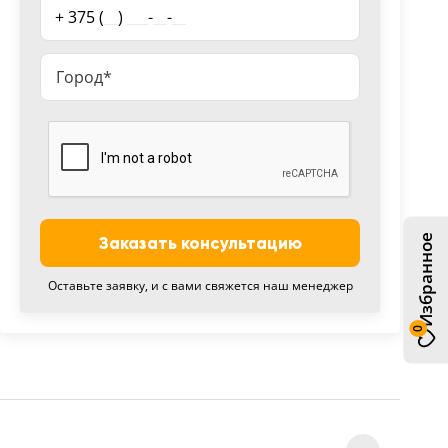
+ 375 (
__
)
___
-
__
-
__
Избранное
Заказать консультацию
Оставьте заявку, и с вами свяжется наш менеджер
0