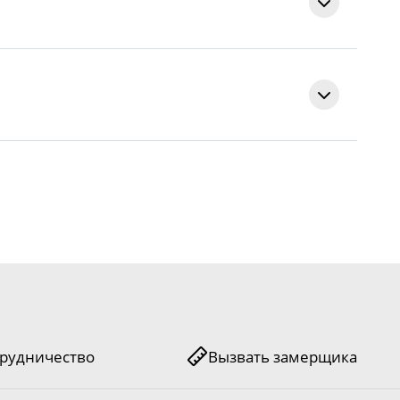
Темный орех
лак
тично остекленная
арантия с момента подписания акта приема-передачи.
а 6 ЧО Темный орех
рудничество
Вызвать замерщика
 или третьими лицами;