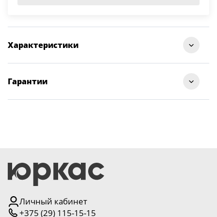
Характеристики
Стиль
Модерн
Гарантии
Вариант стекла
нет
Гарантия на входные двери — 24 месяца,
Бренд
РФ, Современные двери
на межкомнатные — 12 месяцев
Материал
МДФ
Мы стремимся к высокому качеству продукции
и заботимся о комфорте покупателей. Поэтому на все
двери действует гарантия с момента подписания акта
Толщина двери
35
приема-передачи.
Гарантия распространяется
на следующие случаи:
Цвет
Перламутр
вздутие, рассыхание, искривление, следы клея,
разнотон и т.п.;
Личный кабинет
Покрытие
экошпон
+375 (29) 115-15-15
заводской брак;