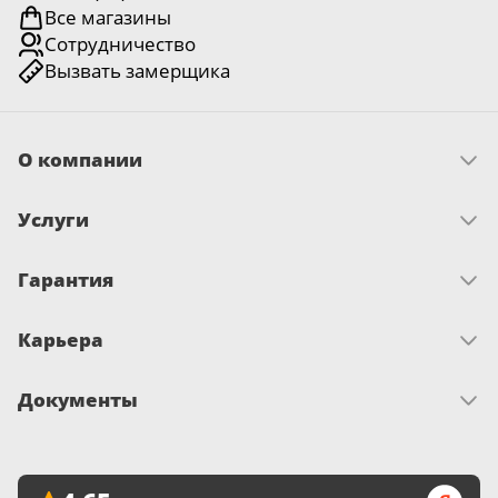
Все магазины
заводские дефекты, проявившиеся в процессе
Тип остекления
глухая
Сотрудничество
эксплуатации;
Вызвать замерщика
деформация и повреждения, которые не вызваны
Модель
Орион ПГ
неправильной эксплуатацией и транспортировкой.
Гарантия не распространяется
на дефекты:
О компании
возникшие из-за транспортировки, хранения,
эксплуатации, монтажа, ремонта или изменения
Скачать прайс
изделия покупателем или третьими лицами;
Услуги
Миссия и ценности
История
вызванные использованием фурнитуры,
Условия рассрочки
Отзывы
не предусмотренной заводом-изготовителем;
Гарантия
Как оплатить
Новости
появившиеся вследствие эксплуатации дверей при
Замер
Достижения и награды
Запрос по гарантии
температуре ниже или выше установленных норм.
Доставка
Письмо директору
Карьера
Сертификаты
Монтаж
О гарантии
Кредит «На родныя тавары»
Гарантия на фурнитуру Lockit, Arni
Вакансии
Документы
и ORO&ORO — 12 месяцев
Развитие и обучение
Внимание!
Не используйте для чистки фурнитуры
Политика видеонаблюдения
растворители, чистящие абразивные, кислотные
Политика об обработке файлов cookies
и щелочные моющие средства, а также
Политика обработки персональных данных
спиртосодержащие вещества — это может повредить