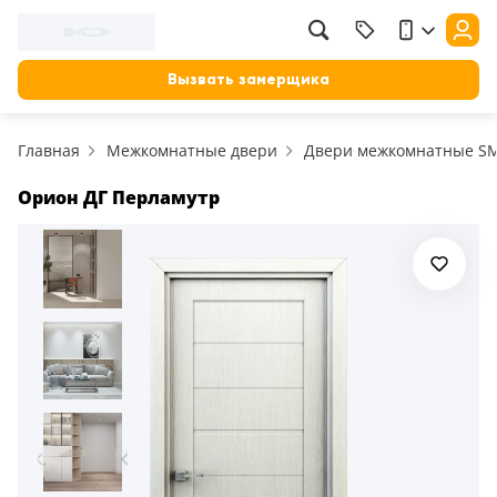
Фильтр
Назад
Вызвать замерщика
Цена, руб.
Главная
Межкомнатные двери
Двери межкомнатные S
от
до
Применить
Орион ДГ Перламутр
Сбросить фильтр
Назначение
В зал (гостиную)
117
В ванную
23
На кухню
18
В детскую
22
В спальню