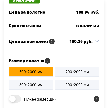
Серии
Цена за полотно
108.96 руб.
Atum Pro 21
117
ART Lite
Срок поставки
в наличии
22
90U
18
Цена за комплект
180.26 руб.
Показать все 25 серий
Орион ДГ 600*2000
108.96 руб.
1 шт
Перламутр
Цвет
Размер полотна
Коробка SMART
47.20 руб.
2.5 шт
600*2000 мм
700*2000 мм
Перламутр
Белый
117
Наличник SMART
24.10 руб.
800*2000 мм
900*2000 мм
2.5 шт
Перламутр
Бежевый
23
Нужен замерщик
Капучино