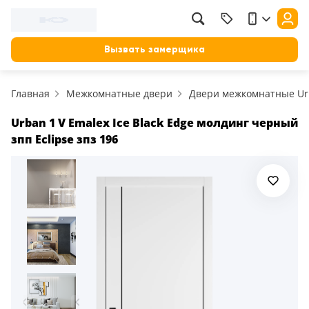
Фильтр
Назад
Вызвать замерщика
Цена, руб.
Главная
Межкомнатные двери
Двери межкомнатные U
от
до
Применить
Urban 1 V Emalex Ice Black Edge молдинг черный
зпп Eclipse зпз 196
Сбросить фильтр
Назначение
В зал (гостиную)
117
В ванную
23
На кухню
18
В детскую
22
В спальню