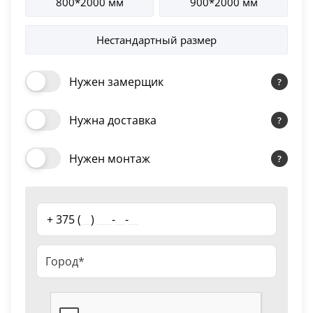
800*2000 мм
900*2000 мм
18
Наличник т/скопич.
43.20 руб.
2.5 шт
Emalex Ice
Нестандартный размер
Черный
15
Нужен замерщик
Шоколад
9
Нужна доставка
Сливки
21
Нужен монтаж
Показать все 25 цветов
+ 375 (
__
)
___
-
__
-
__