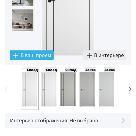
5
Конструкция
Цаговые
117
Филенчатые
22
В ваш проем
В интерьере
Каркасные
18
Склад
Склад
Склад
Заказ
Заказ
Заказ
Материал
МДФ
117
Массив Ольхи
22
Массив сосны
Интерьер отображения:
Не выбрано
18