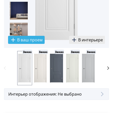
5
Конструкция
Цаговые
117
Филенчатые
В ваш проем
В интерьере
22
Каркасные
Заказ
Заказ
Заказ
Заказ
Заказ
Заказ
18
Материал
МДФ
117
Массив Ольхи
22
Интерьер отображения:
Не выбрано
Массив сосны
18