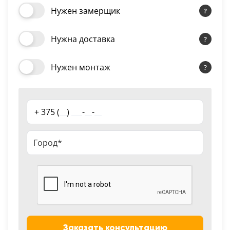
Нужен замерщик
18
Черный
Нужна доставка
15
Шоколад
Нужен монтаж
9
Сливки
+ 375 (
__
)
___
-
__
-
__
21
Показать все 25 цветов
Заказать консультацию