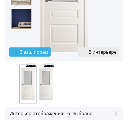
5
Конструкция
Цаговые
117
Филенчатые
22
В ваш проем
В интерьере
Каркасные
18
Заказ
Заказ
Материал
МДФ
117
Массив Ольхи
22
Массив сосны
Интерьер отображения:
Не выбрано
18