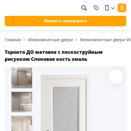
Фильтр
Назад
Вызвать замерщика
Цена, руб.
Главная
Межкомнатные двери
Межкомнатные двери W
от
до
Применить
Торонто ДО матовое с пескоструйным
рисунком Слоновая кость эмаль
Сбросить фильтр
Назначение
В зал (гостиную)
117
В ванную
23
На кухню
18
В детскую
22
В спальню