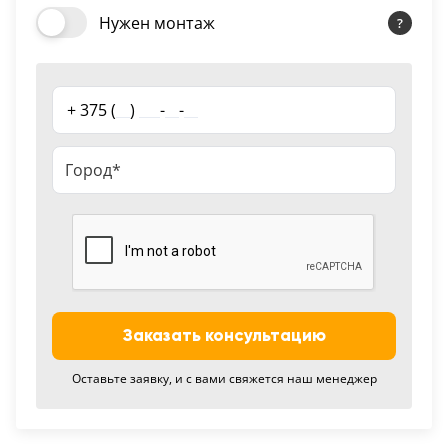
18
Нужен монтаж
Черный
15
+ 375 (
__
)
___
-
__
-
__
Шоколад
9
Сливки
21
Показать все 25 цветов
Заказать консультацию
Оставьте заявку, и с вами свяжется наш менеджер