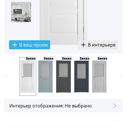
5
Конструкция
Цаговые
117
Филенчатые
В ваш проем
В интерьере
22
Каркасные
Заказ
Заказ
Заказ
Заказ
Заказ
18
Материал
МДФ
117
Массив Ольхи
22
Интерьер отображения:
Не выбрано
Массив сосны
18