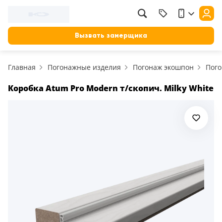
Фильтр
Назад
Вызвать замерщика
Цена, руб.
Главная
Погонажные изделия
Погонаж экошпон
Пого
от
до
Применить
Коробка Atum Pro Modern т/скопич. Milky White
Сбросить фильтр
Назначение
В зал (гостиную)
117
В ванную
23
На кухню
18
В детскую
22
В спальню