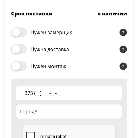
Серии
Срок поставки
в наличии
Atum Pro 21
117
ART Lite
Нужен замерщик
22
90U
Нужна доставка
18
Показать все 25 серий
Нужен монтаж
Цвет
+ 375 (
__
)
___
-
__
-
__
Белый
117
Бежевый
23
Капучино