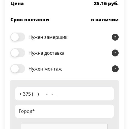
Цена
25.16 руб.
Серии
Atum Pro 21
Срок поставки
в наличии
117
ART Lite
22
Нужен замерщик
90U
18
Нужна доставка
Показать все 25 серий
Нужен монтаж
Цвет
Белый
+ 375 (
__
)
___
-
__
-
__
117
Бежевый
23
Капучино