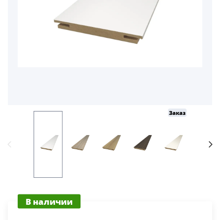
5
Конструкция
Цаговые
117
Филенчатые
22
Каркасные
18
Заказ
Заказ
Материал
МДФ
117
Массив Ольхи
22
Массив сосны
В наличии
18