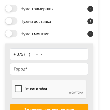
Нужен замерщик
Нужна доставка
Нужен монтаж
+ 375 (
__
)
___
-
__
-
__
Заказать консультацию