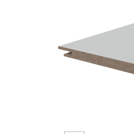
5
Конструкция
Цаговые
117
Филенчатые
22
Каркасные
18
Материал
МДФ
117
Массив Ольхи
22
Массив сосны
18