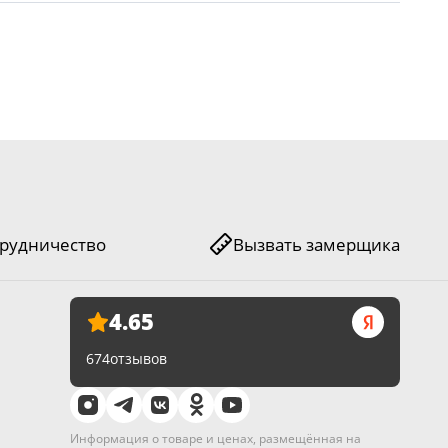
он (полипропилен)
арантия с момента подписания акта приема-передачи.
ПРЯМОЙ
рудничество
Вызвать замерщика
 или третьими лицами;
4.65
674
отзывов
 средства, а также спиртосодержащие вещества — это
Информация о товаре и ценах, размещённая на