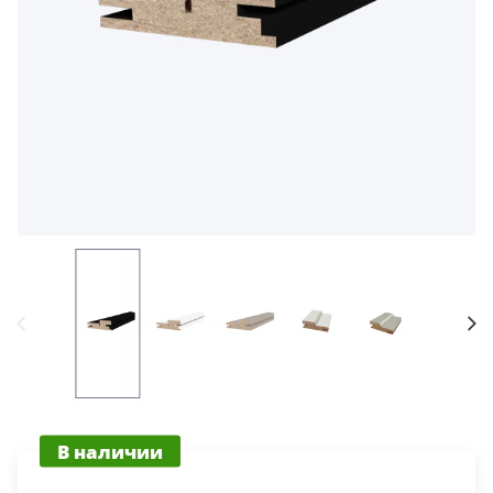
5
Конструкция
Цаговые
117
Филенчатые
22
Каркасные
18
Материал
МДФ
117
Массив Ольхи
22
Массив сосны
В наличии
18