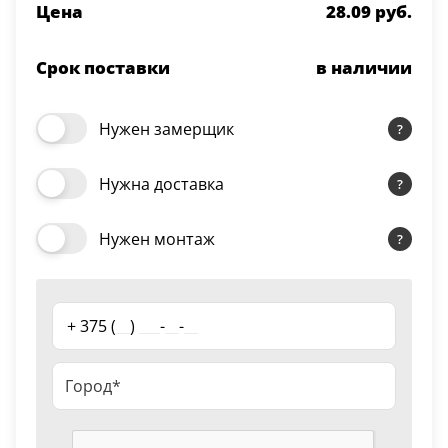
Цена
28.09 руб.
Серии
Atum Pro 21
Срок поставки
в наличии
117
ART Lite
22
Нужен замерщик
90U
18
Нужна доставка
Показать все 25 серий
Нужен монтаж
Цвет
Белый
+ 375 (
__
)
___
-
__
-
__
117
Бежевый
23
Капучино