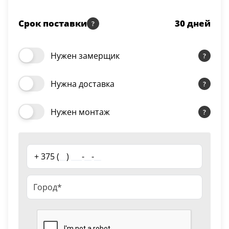
Серии
Срок поставки
30
дней
Atum Pro 21
117
ART Lite
Нужен замерщик
22
90U
18
Нужна доставка
Показать все 25 серий
Нужен монтаж
Цвет
+ 375 (
__
)
___
-
__
-
__
Белый
117
Бежевый
23
Капучино