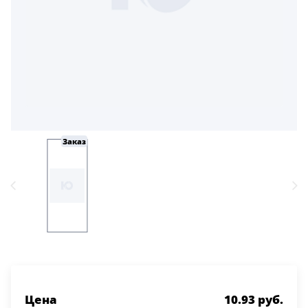
5
Конструкция
Цаговые
117
Филенчатые
22
Каркасные
Заказ
18
Материал
МДФ
117
Массив Ольхи
22
Массив сосны
18
Цена
10.93 руб.