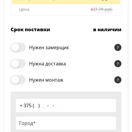
Серии
Цена
437.79 руб.
Atum Pro 21
117
ART Lite
Срок поставки
в наличии
22
90U
Нужен замерщик
18
Показать все 25 серий
Нужна доставка
Цвет
Нужен монтаж
Белый
117
+ 375 (
__
)
___
-
__
-
__
Бежевый
23
Капучино