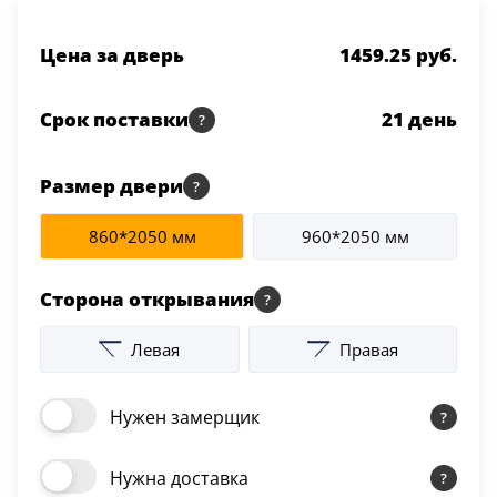
Серии
Цена за дверь
1459.25 руб.
Atum Pro 21
117
ART Lite
Срок поставки
21
день
22
90U
18
Размер двери
Показать все 25 серий
860*2050 мм
960*2050 мм
Цвет
Сторона открывания
Белый
Левая
Правая
117
Бежевый
Нужен замерщик
23
Нужна доставка
Капучино