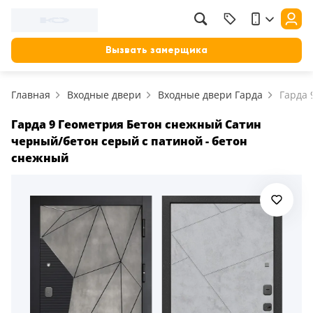
Фильтр
Назад
Вызвать замерщика
Цена, руб.
Главная
Входные двери
Входные двери Гарда
Гарда 
от
до
Применить
Гарда 9 Геометрия Бетон снежный Сатин
черный/бетон серый с патиной - бетон
Сбросить фильтр
снежный
Назначение
В зал (гостиную)
117
В ванную
23
На кухню
18
В детскую
22
В спальню