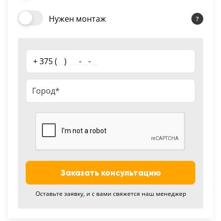
18
Нужен монтаж
Черный
15
+ 375 (
__
)
___
-
__
-
__
Шоколад
9
Сливки
21
Показать все 25 цветов
Заказать консультацию
Оставьте заявку, и с вами свяжется наш менеджер