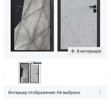
5
Конструкция
Цаговые
117
Филенчатые
22
Каркасные
В интерьере
18
Заказ
Материал
МДФ
117
Массив Ольхи
22
Интерьер отображения:
Не выбрано
Массив сосны
18