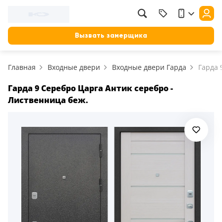
Фильтр
Назад
Вызвать замерщика
Цена, руб.
Главная
Входные двери
Входные двери Гарда
Гарда 
от
до
Применить
Гарда 9 Серебро Царга Антик серебро -
Лиственница беж.
Сбросить фильтр
Назначение
В зал (гостиную)
117
В ванную
23
На кухню
18
В детскую
22
В спальню