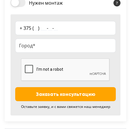
Нужен монтаж
18
Черный
15
+ 375 (
__
)
___
-
__
-
__
Шоколад
9
Сливки
21
Показать все 25 цветов
Заказать консультацию
Оставьте заявку, и с вами свяжется наш менеджер