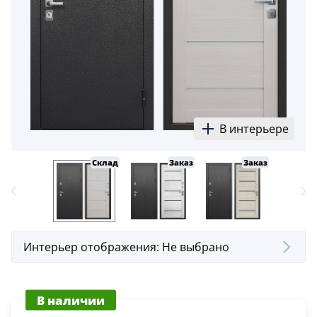
5
Конструкция
Цаговые
117
Филенчатые
22
В интерьере
Каркасные
18
Склад
Заказ
Заказ
Материал
МДФ
117
Массив Ольхи
Интерьер отображения:
Не выбрано
22
Массив сосны
18
В наличии