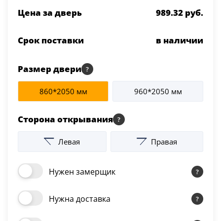
Серии
Цена за дверь
989.32 руб.
Atum Pro 21
117
Срок поставки
в наличии
ART Lite
22
90U
Размер двери
18
860*2050 мм
960*2050 мм
Показать все 25 серий
Сторона открывания
Цвет
Левая
Правая
Белый
117
Нужен замерщик
Бежевый
Нужна доставка
23
Капучино