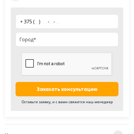
18
Черный
+ 375 (
__
)
___
-
__
-
__
15
Шоколад
9
Сливки
21
Показать все 25 цветов
Заказать консультацию
Оставьте заявку, и с вами свяжется наш менеджер