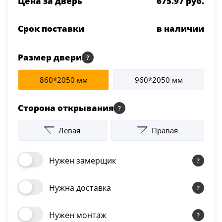
Цена за дверь
675.97 руб.
Серии
Atum Pro 21
Срок поставки
в наличии
117
ART Lite
Размер двери
22
90U
18
860*2050 мм
960*2050 мм
Показать все 25 серий
Сторона открывания
Цвет
Левая
Правая
Белый
Нужен замерщик
117
Бежевый
Нужна доставка
23
Нужен монтаж
Капучино