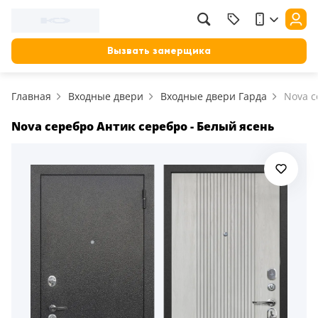
Фильтр
Назад
Вызвать замерщика
Цена, руб.
Главная
Входные двери
Входные двери Гарда
Nova с
от
до
Применить
Nova серебро Антик серебро - Белый ясень
Сбросить фильтр
Назначение
В зал (гостиную)
117
В ванную
23
На кухню
18
В детскую
22
В спальню