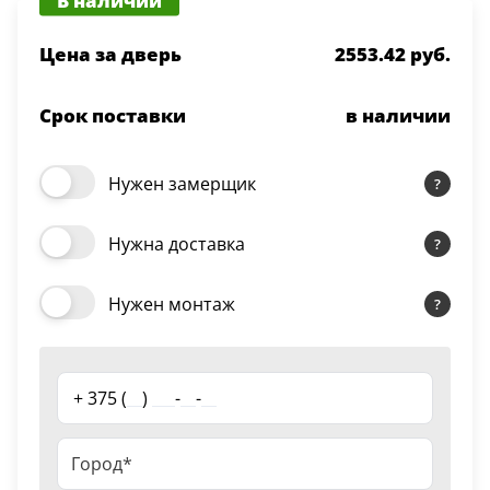
В наличии
Серии
Цена за дверь
2553.42 руб.
Atum Pro 21
117
ART Lite
Срок поставки
в наличии
22
90U
18
Нужен замерщик
Показать все 25 серий
Нужна доставка
Цвет
Нужен монтаж
Белый
117
+ 375 (
__
)
___
-
__
-
__
Бежевый
23
Капучино