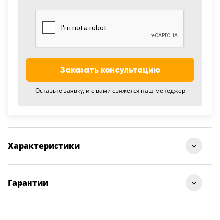
18
Черный
15
Шоколад
Заказать консультацию
9
Оставьте заявку, и с вами свяжется наш менеджер
Сливки
21
Показать все 25 цветов
Характеристики
Количество контуров уплотнения
3
Гарантии
Материал наружной панели
металл
Гарантия на входные двери — 24 месяца,
на межкомнатные — 12 месяцев