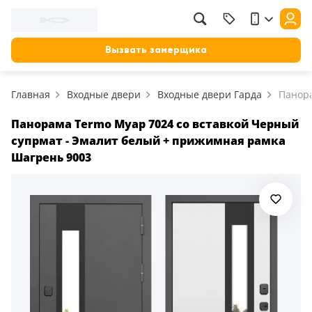
Фильтр
Назад
Вызвать замерщика
Цена, руб.
Главная
Входные двери
Входные двери Гарда
Панора
от
до
Применить
Панорама Termo Муар 7024 со вставкой Черный
супрмат - Эмалит белый + прижимная рамка
Сбросить фильтр
Шагрень 9003
Назначение
В зал (гостиную)
117
В ванную
23
На кухню
18
В детскую
22
В спальню