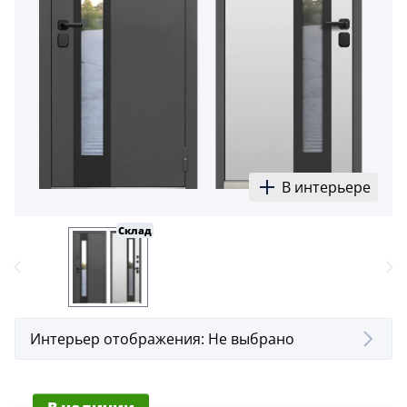
5
Конструкция
Цаговые
117
Филенчатые
22
Каркасные
В интерьере
18
Склад
Материал
МДФ
117
Массив Ольхи
22
Интерьер отображения:
Не выбрано
Массив сосны
18