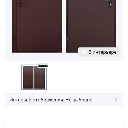
5
Конструкция
Цаговые
117
Филенчатые
22
В интерьере
Каркасные
18
Заказ
Материал
МДФ
117
Массив Ольхи
Интерьер отображения:
Не выбрано
22
Массив сосны
18