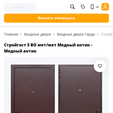
Фильтр
Назад
Вызвать замерщика
Цена, руб.
Главная
Входные двери
Входные двери Гарда
Стройг
от
до
Применить
Стройгост 5 ВО мет/мет Медный антик -
Медный антик
Сбросить фильтр
Назначение
В зал (гостиную)
117
В ванную
23
На кухню
18
В детскую
22
В спальню