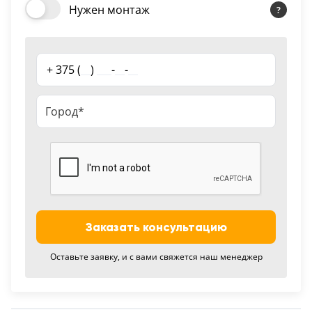
Нужен монтаж
18
Черный
15
+ 375 (
__
)
___
-
__
-
__
Шоколад
9
Сливки
21
Показать все 25 цветов
Заказать консультацию
Оставьте заявку, и с вами свяжется наш менеджер