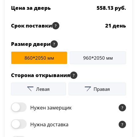
Серии
Цена за дверь
558.13 руб.
Atum Pro 21
117
Срок поставки
21
день
ART Lite
22
90U
Размер двери
18
860*2050 мм
960*2050 мм
Показать все 25 серий
Сторона открывания
Цвет
Левая
Правая
Белый
117
Нужен замерщик
Бежевый
23
Нужна доставка
Капучино