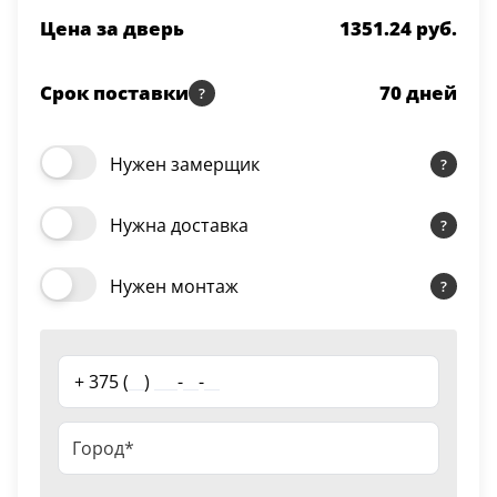
Серии
Цена за дверь
1351.24 руб.
Atum Pro 21
117
Срок поставки
70
дней
ART Lite
22
90U
Нужен замерщик
18
Показать все 25 серий
Нужна доставка
Цвет
Нужен монтаж
Белый
117
+ 375 (
__
)
___
-
__
-
__
Бежевый
23
Капучино