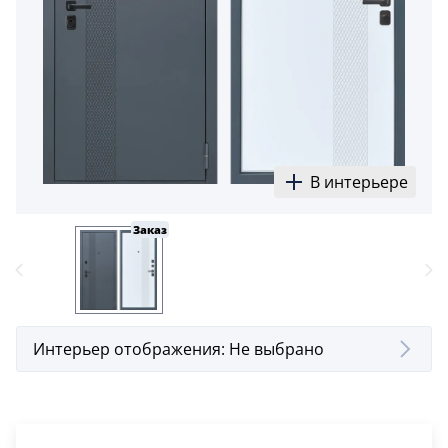
5
Конструкция
Цаговые
117
Филенчатые
22
В интерьере
Каркасные
18
Заказ
Материал
МДФ
117
Массив Ольхи
Интерьер отображения:
Не выбрано
22
Массив сосны
18