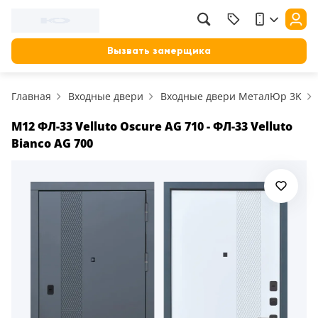
Фильтр
Назад
Вызвать замерщика
Цена, руб.
Главная
Входные двери
Входные двери МеталЮр 3K
от
до
Применить
M12 ФЛ-33 Velluto Oscure AG 710 - ФЛ-33 Velluto
Bianco AG 700
Сбросить фильтр
Назначение
В зал (гостиную)
117
В ванную
23
На кухню
18
В детскую
22
В спальню