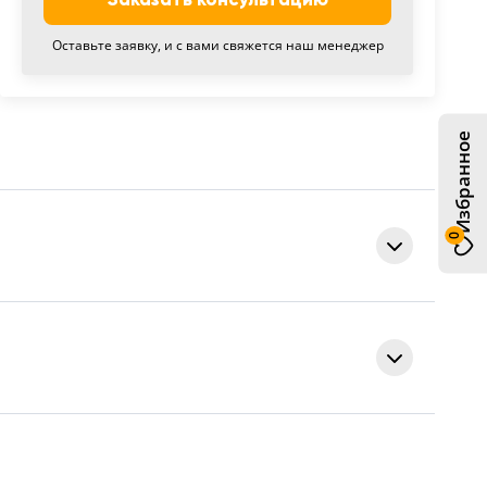
Оставьте заявку, и с вами свяжется наш менеджер
Избранное
0
elluto Bianco AG 700
Букле опал
Уличная
арантия с момента подписания акта приема-передачи.
1,2