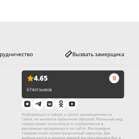
Нет
M53
рудничество
Вызвать замерщика
 или третьими лицами;
4.65
674
отзывов
 средства, а также спиртосодержащие вещества — это
Информация о товаре и ценах, размещённая на
сайте, не является публичной офертой. Реальный вид
товара может отличаться от изображения в
рекламных материалах и на сайте. Фотографии
товаров носят иллюстрационный характер. Для
выбора цвета и модели дверей мы приглашаем Вас в