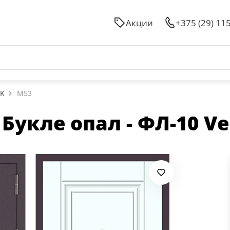
Акции
+375 (29) 11
3K
M53
укле опал - ФЛ-10 Vel