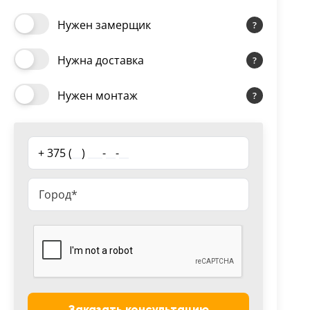
Нужен замерщик
Нужна доставка
Нужен монтаж
+ 375 (
__
)
___
-
__
-
__
Заказать консультацию