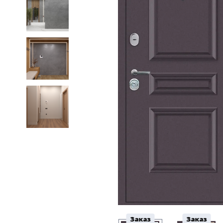
5
Конструкция
Цаговые
117
Филенчатые
22
Каркасные
18
Материал
МДФ
117
Массив Ольхи
22
Массив сосны
18
Заказ
Заказ