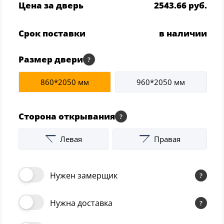
Цена за дверь
2543.66 руб.
Серии
Atum Pro 21
Срок поставки
в наличии
117
ART Lite
Размер двери
22
90U
18
860*2050 мм
960*2050 мм
Показать все 25 серий
Сторона открывания
Цвет
Левая
Правая
Белый
117
Нужен замерщик
Бежевый
23
Нужна доставка
Капучино