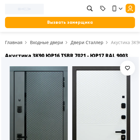
Фильтр
Назад
Вызвать замерщика
Цена, руб.
Главная
Входные двери
Двери Сталлер
Акустика 3К9
от
до
Применить
Акустика 3К90 ЮР16 TSBR 7021 - ЮР17 RAL 9003
Сбросить фильтр
Назначение
В зал (гостиную)
117
В ванную
23
На кухню
18
В детскую
22
В спальню