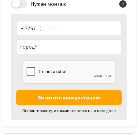
Нужен монтаж
18
Черный
15
+ 375 (
__
)
___
-
__
-
__
Шоколад
9
Сливки
21
Показать все 25 цветов
Заказать консультацию
Оставьте заявку, и с вами свяжется наш менеджер