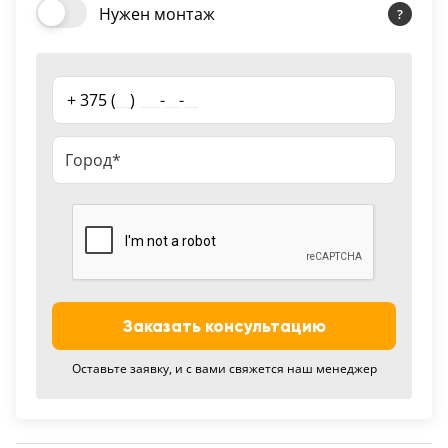
Нужен монтаж
18
Черный
15
+ 375 (
__
)
___
-
__
-
__
Шоколад
9
Сливки
21
Показать все 25 цветов
Заказать консультацию
Оставьте заявку, и с вами свяжется наш менеджер