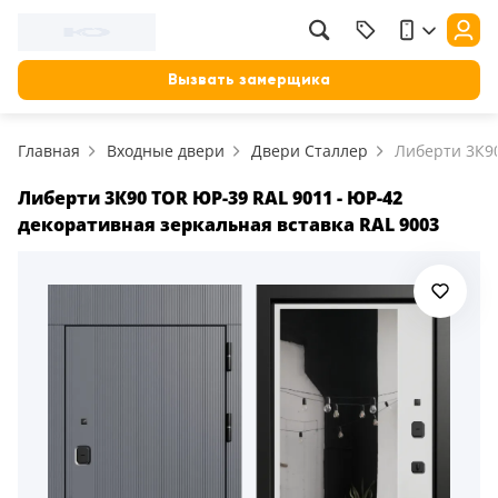
Фильтр
Назад
Вызвать замерщика
Цена, руб.
Главная
Входные двери
Двери Сталлер
Либерти 3К9
от
до
Применить
Либерти 3К90 TOR ЮР-39 RAL 9011 - ЮР-42
декоративная зеркальная вставка RAL 9003
Сбросить фильтр
Назначение
В зал (гостиную)
117
В ванную
23
На кухню
18
В детскую
22
В спальню