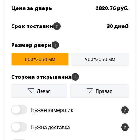
Серии
Цена за дверь
2820.76 руб.
Atum Pro 21
117
Срок поставки
30
дней
ART Lite
22
90U
Размер двери
18
860*2050 мм
960*2050 мм
Показать все 25 серий
Сторона открывания
Цвет
Левая
Правая
Белый
117
Нужен замерщик
Бежевый
23
Нужна доставка
Капучино