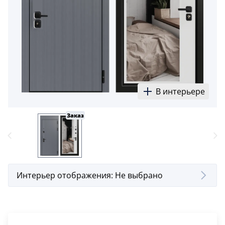
5
Конструкция
Цаговые
117
Филенчатые
22
В интерьере
Каркасные
18
Заказ
Материал
МДФ
117
Массив Ольхи
Интерьер отображения:
Не выбрано
22
Массив сосны
18