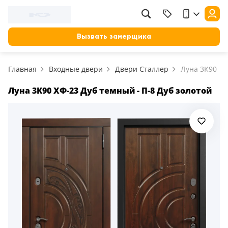
Фильтр
Назад
Вызвать замерщика
Цена, руб.
Главная
Входные двери
Двери Сталлер
Луна 3К90
от
до
Применить
Луна 3К90 ХФ-23 Дуб темный - П-8 Дуб золотой
Сбросить фильтр
Назначение
В зал (гостиную)
117
В ванную
23
На кухню
18
В детскую
22
В спальню