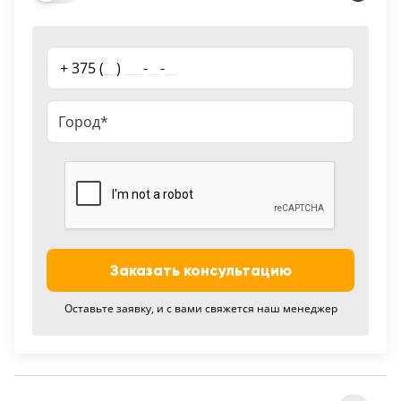
18
Черный
+ 375 (
__
)
___
-
__
-
__
15
Шоколад
9
Сливки
21
Показать все 25 цветов
Заказать консультацию
Оставьте заявку, и с вами свяжется наш менеджер