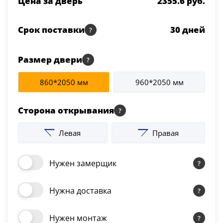
Цена за дверь
2355.6 руб.
Серии
Atum Pro 21
Срок поставки
30
дней
117
ART Lite
Размер двери
22
90U
18
860*2050 мм
960*2050 мм
Показать все 25 серий
Сторона открывания
Цвет
Левая
Правая
Белый
Нужен замерщик
117
Бежевый
Нужна доставка
23
Нужен монтаж
Капучино