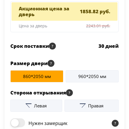
Серии
Акционная цена за
1858.82 руб.
дверь
Atum Pro 21
117
Цена за дверь
2243.01 руб.
ART Lite
22
90U
Срок поставки
30
дней
18
Показать все 25 серий
Размер двери
Цвет
860*2050 мм
960*2050 мм
Белый
Сторона открывания
117
Левая
Правая
Бежевый
23
Нужен замерщик
Капучино