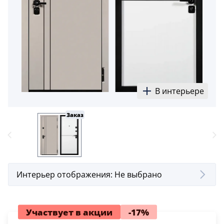
5
Конструкция
Цаговые
117
Филенчатые
22
В интерьере
Каркасные
18
Заказ
Материал
МДФ
117
Массив Ольхи
Интерьер отображения:
Не выбрано
22
Массив сосны
18
Участвует в акции
-17%