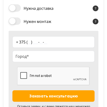
18
Нужна доставка
Черный
15
Нужен монтаж
Шоколад
9
+ 375 (
__
)
___
-
__
-
__
Сливки
21
Показать все 25 цветов
Заказать консультацию
Оставьте заявку, и с вами свяжется наш менеджер