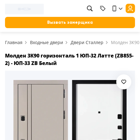
Фильтр
Назад
Вызвать замерщика
Цена, руб.
Главная
Входные двери
Двери Сталлер
Молден 3К90
от
до
Применить
Молден 3К90 горизонталь 1 ЮП-32 Латте (ZB855-
2) - ЮП-33 ZB Белый
Сбросить фильтр
Назначение
В зал (гостиную)
117
В ванную
23
На кухню
18
В детскую
22
В спальню