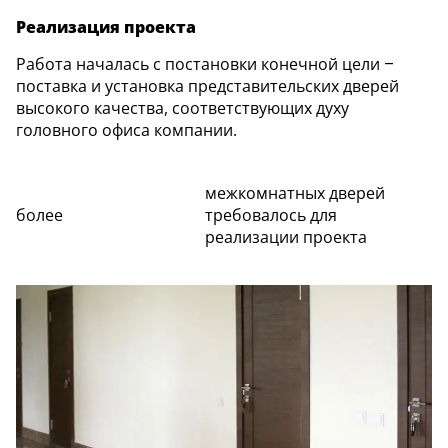
Серии
Реализация проекта
Atum Pro 21
Работа началась с постановки конечной цели –
117
поставка и установка представительских дверей
ART Lite
высокого качества, соответствующих духу
22
головного офиса компании.
90U
95
18
межкомнатных дверей
Показать все 25 серий
более
требовалось для
реализации проекта
Цвет
Белый
117
Бежевый
23
Капучино