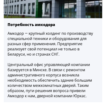
5
Конструкция
Потребность амкодора
Цаговые
117
Амкодор — крупный холдинг по производству
Филенчатые
специальной техники и оборудования для
22
разных сфер применения. Предприятие
Каркасные
реализует свой потенциал не только в
18
Беларуси, но и странах СНГ.
Материал
Центральный офис управляющей компании
базируется в Минске. В связи с ремонтом
МДФ
административного корпуса возникла
117
необходимость обеспечить здание большим
Массив Ольхи
количеством межкомнатных дверей. Таким
22
образом, пути решения вопроса привели
Массив сосны
Амкодор к нам, дверной компании Юркас.
18