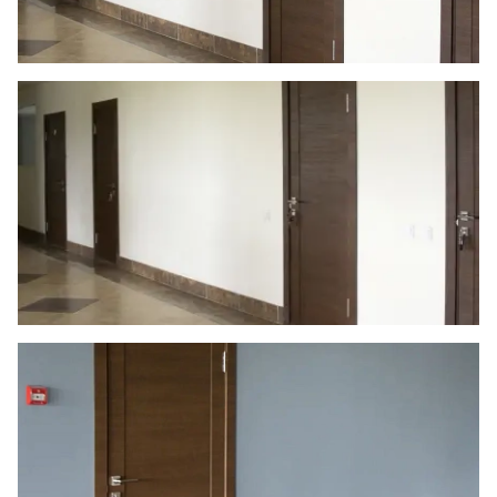
18
Черный
15
Шоколад
9
Сливки
21
Показать все 25 цветов