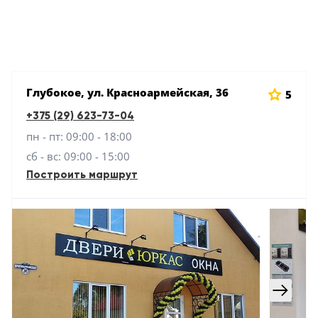
Серии
Atum Pro 21
117
ART Lite
22
Глубокое, ул. Красноармейская, 36
90U
5
18
+375 (29) 623-73-04
пн - пт: 09:00 - 18:00
Показать все 25 серий
сб - вс: 09:00 - 15:00
Цвет
Построить маршрут
Белый
117
Бежевый
23
Капучино