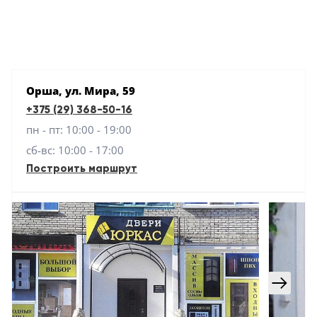
Серии
Atum Pro 21
117
ART Lite
22
Орша, ул. Мира, 59
90U
+375 (29) 368-50-16
18
пн - пт: 10:00 - 19:00
Показать все 25 серий
сб-вс: 10:00 - 17:00
Построить маршрут
Цвет
Белый
117
Бежевый
23
Капучино