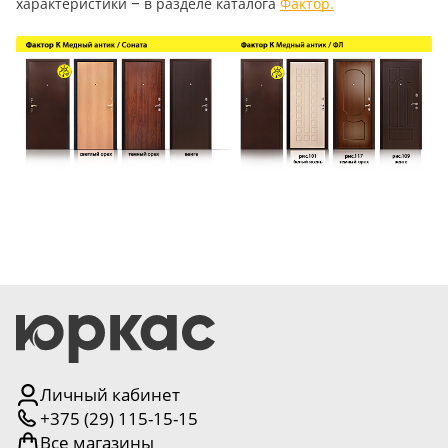
характеристики – в разделе каталога
Фактор.
5
Конструкция
Цаговые
117
Филенчатые
22
Каркасные
18
Материал
МДФ
117
Массив Ольхи
22
Массив сосны
Личный кабинет
18
+375 (29) 115-15-15
Все магазины