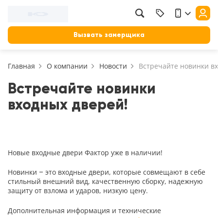
Фильтр
Назад
Вызвать замерщика
Цена, руб.
Главная
О компании
Новости
Встречайте новинки в
от
до
Применить
Встречайте новинки
входных дверей!
Сбросить фильтр
Назначение
В зал (гостиную)
117
Новые входные двери Фактор уже в наличии!
В ванную
23
Новинки – это входные двери, которые совмещают в себе
На кухню
стильный внешний вид, качественную сборку, надежную
18
защиту от взлома и ударов, низкую цену.
В детскую
22
Дополнительная информация и технические
В спальню