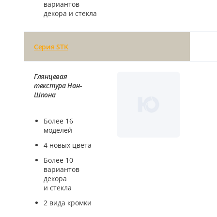
вариантов
18
декора и стекла
Черный
15
Серия STK
Шоколад
9
Глянцевая
текстура Нан-
Сливки
Шпона
21
Более 16
Показать все 25 цветов
моделей
4 новых цвета
Более 10
вариантов
декора
и стекла
2 вида кромки