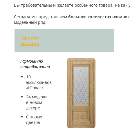
Вы требовательны и желаете особенного товара, не как 
5
Сегодня мы представляем
большое количество новинок
Конструкция
модельный ряд.
Цаговые
Серия XN
117
Филенчатые
Классика
22
Каркасные
Гармонично
18
и традиционно
Материал
10
эксклюзивов
МДФ
«Юркас»
117
24 модели
Массив Ольхи
в новом
22
декоре
Массив сосны
6 новых
18
цветов