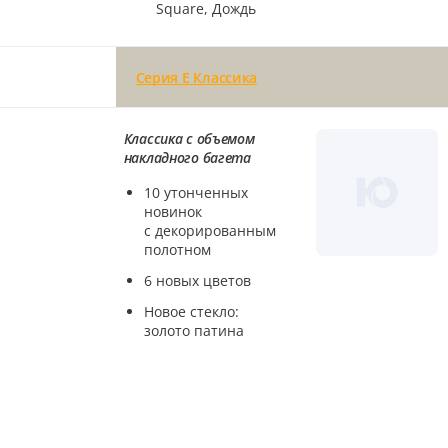
Square, Дождь
Серия E Классика
Классика с объемом
накладного багета
10 утонченных
новинок
с декорированным
полотном
6 новых цветов
Новое стекло:
золото патина