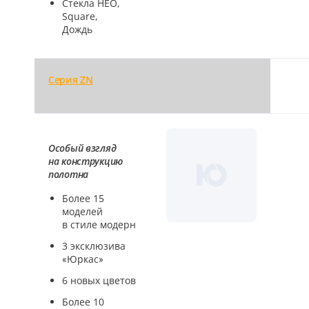
Стекла НЕО,
Серии
Square,
Дождь
Atum Pro 21
117
ART Lite
Серия ZN
22
90U
18
Показать все 25 серий
Особый взгляд
на конструкцию
Цвет
полотна
Более 15
моделей
Белый
в стиле модерн
117
3 эксклюзива
Бежевый
«Юркас»
23
6 новых цветов
Более 10
Капучино