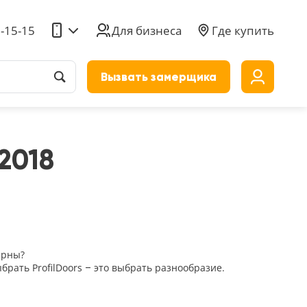
5-15-15
Для бизнеса
Где купить
Вызвать замерщика
до
2018
ярны?
рать ProfilDoors – это выбрать разнообразие.