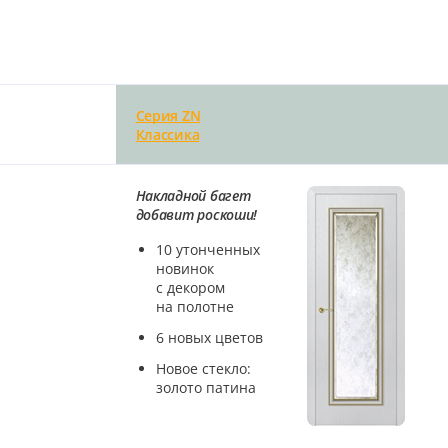
Серия ZN
Классика
Накладной багет
добавит роскоши!
10 утонченных
новинок
с декором
на полотне
6 новых цветов
Новое стекло:
золото патина