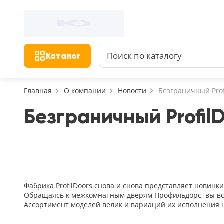
Фильтр
Назад
Найдено 156 товаров
Цена, руб.
Сбросить фильтр
Каталог
от
Главная
О компании
Новости
Безграничный Prof
Безграничный Profil
Назначение
В зал (гостиную)
117
В ванную
23
На кухню
Фабрика ProfilDoors снова и снова представляет новинк
18
Обращаясь к межкомнатным дверям Профильдорс, вы всег
В детскую
Ассортимент моделей велик и вариаций их исполнения 
22
В спальню