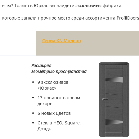
у всех? Только в Юркас вы найдете
эксклюзивы
фабрики.
, которые заняли прочное место среди ассортимента ProfilDoor
Серия XN Модерн
Расширяя
геометрию
пространства
9 эксклюзивов
«Юркас»
13 новинок в новом
декоре
6 новых цветов
Стекла НЕО, Square,
Дождь